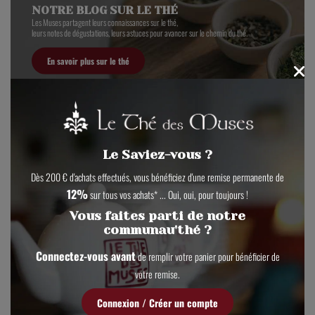
NOTRE BLOG SUR LE THÉ
Les Muses partagent leurs connaissances sur le thé,
leurs notes de dégustations, leurs astuces pour avancer sur le chemin du thé.
En savoir plus sur le thé
Le Saviez-vous ?
Dès 200 € d'achats effectués, vous bénéficiez d'une remise permanente de
12%
sur tous vos achats* ... Oui, oui, pour toujours !
NOS ACTUALITÉS
Vous faites parti de notre
Vivez au rythme de notre maison de thé :
thés de saison, nouveautés, expositions, ateliers,...
communau'thé ?
Connectez-vous avant
Entrez dans notre maison de thé
de remplir votre panier pour bénéficier de
votre remise.
Connexion / Créer un compte