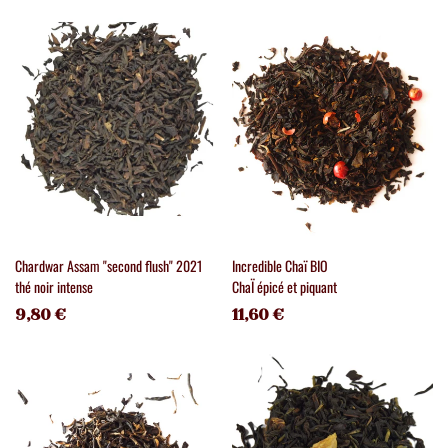
Chardwar Assam "second flush" 2021
Incredible Chaï BIO
thé noir intense
ChaÏ épicé et piquant
9,80 €
11,60 €