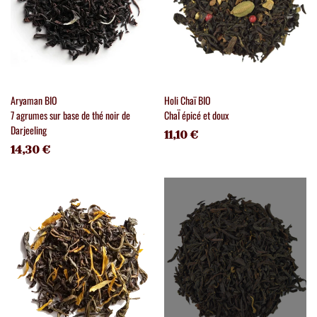
Aryaman BIO
Holi Chaï BIO
7 agrumes sur base de thé noir de
ChaÏ épicé et doux
Darjeeling
11,10 €
14,30 €