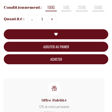
100G
50G
250G
500G
Conditionnement:
-
+
Quantité :
AJOUTER AU PANIER
ACHETER
Offre Fidélité
12% de remise permanente