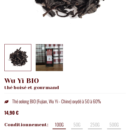
Wu Yi BIO
thé boisé et gourmand
Thé oolong BIO (Fujian, Wu Yi - Chine) oxydé à 50 à 60%
14,90 €
100G
50G
250G
500G
Conditionnement: