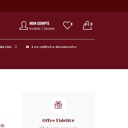
MON COMPTE
0
0
Inscription
Connexion
 du thé
Les coffrets découverte
Offre Fidélité
 du