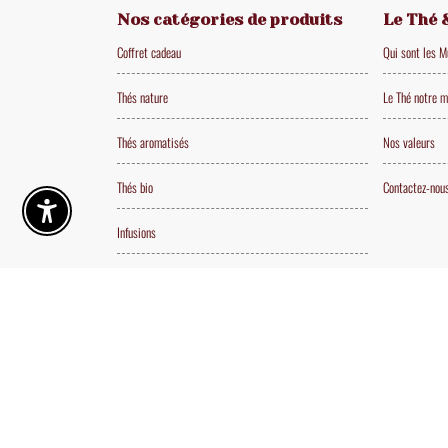
Nos catégories de produits
Le Thé 
Coffret cadeau
Qui sont les 
Thés nature
Le Thé notre m
Thés aromatisés
Nos valeurs
Thés bio
Contactez-nou
Enable Accessibility
Infusions
Les beaux objets du thé
Les Gourmandises
Copyright
2022 Thé des Muses • Tous droits réservés