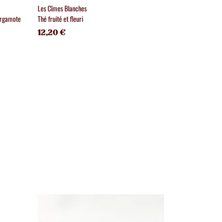
Les Cîmes Blanches
Roi de Sicile bio
ergamote
Thé fruité et fleuri
Earl Grey légère
12,20 €
11,20 €