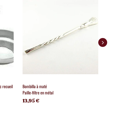
c recueil
Bombilla à maté
Filtre à thé gran
Paille-filtre en métal
Diamètre 70 mm
13,95 €
14,50 €