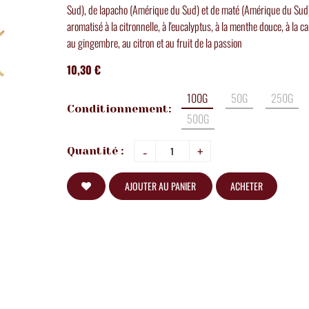
Sud), de lapacho (Amérique du Sud) et de maté (Amérique du Sud
aromatisé à la citronnelle, à l'eucalyptus, à la menthe douce, à la ca
au gingembre, au citron et au fruit de la passion
10,30 €
100G
50G
250G
Conditionnement:
500G
-
+
Quantité :
AJOUTER AU PANIER
ACHETER