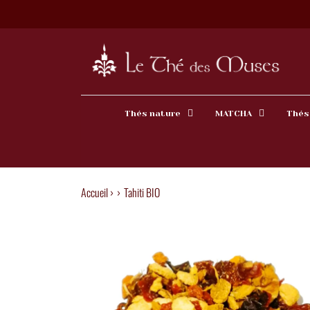
Thés nature
MATCHA
Thés
Accueil ›
›
Tahiti BIO