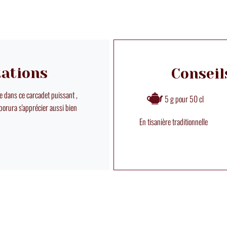
tations
Conseil
le dans ce carcadet puissant ,
5 g pour 50 cl
 porura s'apprécier aussi bien
En tisanière traditionnelle