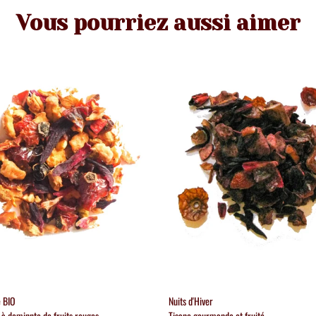
Vous pourriez aussi aimer
 BIO
Nuits d'Hiver
 à dominnte de fruits rouges
Tisane gourmande et fruité