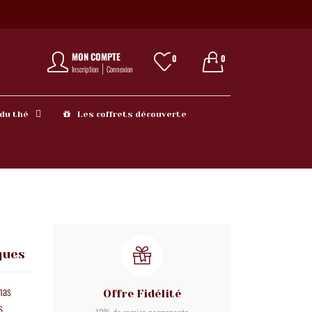
MON COMPTE
0
0
Inscription
Connexion
 du thé
Les coffrets découverte
ques
nas
Offre Fidélité
s