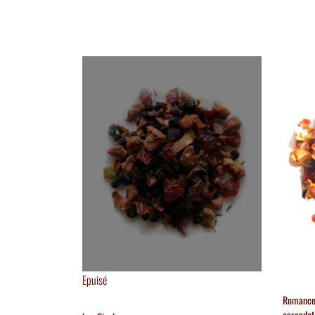
Epuisé
Romance
carcadet