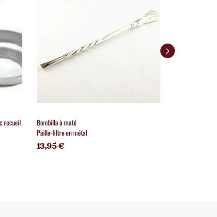
c recueil
Bombilla à maté
Filtre à thé gran
Paille-filtre en métal
Diamètre 70 mm
13,95 €
14,50 €