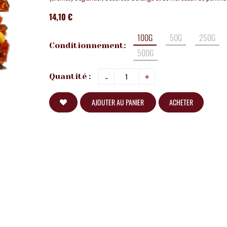
14,10 €
100G
50G
250G
Conditionnement:
500G
-
+
Quantité :
AJOUTER AU PANIER
ACHETER