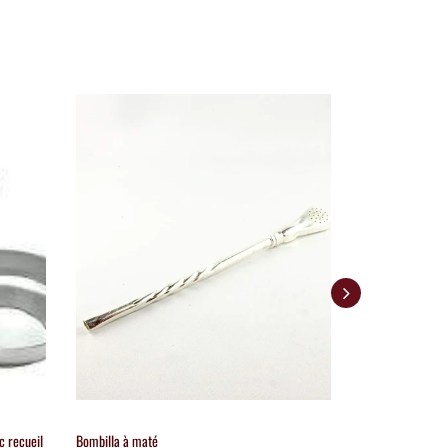
c recueil
Bombilla à maté
Filtre à thé gran