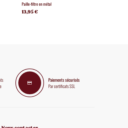
Paille-filtre en métal
Diamètre 70 mm
13,95 €
14,50 €
ats
Paiements sécurisés
e
Par certificats SSL
Nous contacter