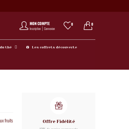
MON COMPTE
0
0
Inscription
Connexion
 du thé
Les coffrets découverte
ux fruits
Offre Fidélité