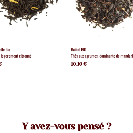
cile bio
Baïkal BIO
y légèrement citronné
Thés aux agrumes, dominante de mandar
€
10,10 €
Y avez-vous pensé ?