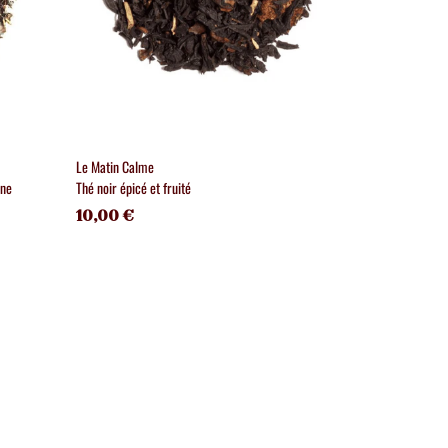
Le Matin Calme
Etoile des Neiges
ine
Thé noir épicé et fruité
Thé de Noël gour
10,00 €
9,70 €