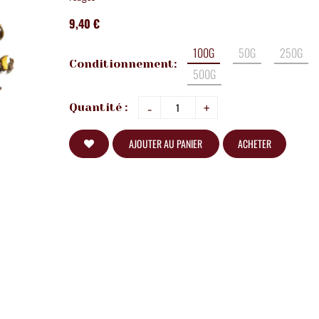
9,40 €
100G
50G
250G
Conditionnement:
500G
-
+
Quantité :
AJOUTER AU PANIER
ACHETER