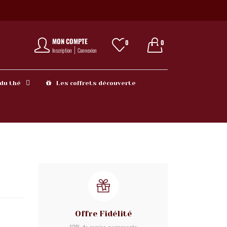
MON COMPTE
0
0
Inscription
Connexion
 du thé
Les coffrets découverte
Offre Fidélité