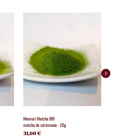
Miumuri Matcha BIO
Matcha Kabuse M
matcha de cérémonie - 20g
consommation qu
31,00 €
4,00 €