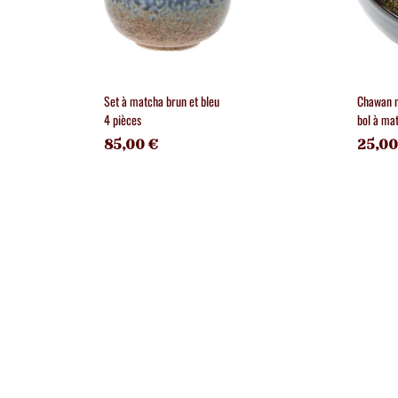
Set à matcha brun et bleu
Chawan n
4 pièces
bol à ma
85,00 €
25,00