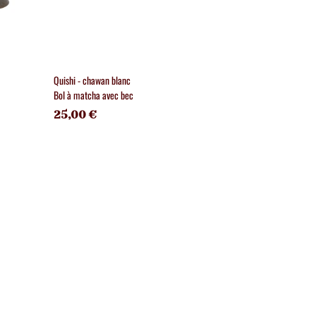
Quishi - chawan blanc
Madara - chawan 
Bol à matcha avec bec
Bol à matcha
25,00 €
25,00 €